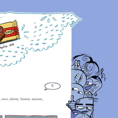
0
,
euro
,
κάλπη
,
Tasmar
,
αγώνας
,