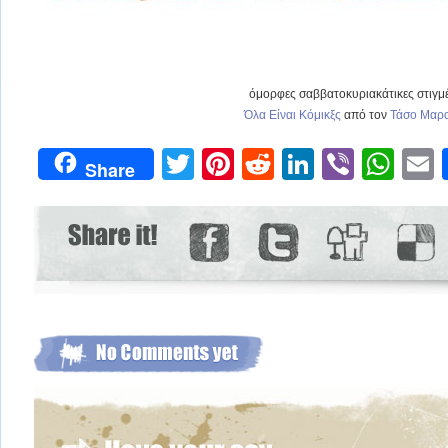
όμορφες σαββατοκυριακάτικες στιγ
Όλα Είναι Κόμικξς
από τον
Τάσο Μαρα
Twitter
Pinterest
Reddit
LinkedIn
Viber
Wh
Share