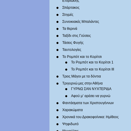
Επιβίωσης
Σπάρτακος
Στιγμές
Συνοικιακές Μπαλάντες
Τα θερινά
Ταξίδι στις Γεύσεις
Τάσεις Φυγής
Ταυτολογίες
Το Ρομπότ και το Κορίτσι
Το Ρομπότ και το Κορίτσι 1
Το Ρομπότ και το Κορίτσι III
Τρεις Μάγοι με τα δόντια
Τριγυρνώ μες στην Αθήνα
ΓΥΡΝΩ ΣΑΝ ΝΥΧΤΕΡΙΔΑ
Αφού μ’ αρέσει να γυρνώ
Φαντάσματα των Χριστουγέννων
Χαρακώματα
Χρονικά του Δρακοφοίνικα: Ημίθεος
Ψηφιδωτό