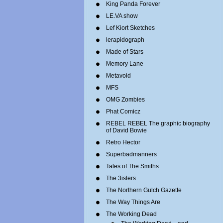
King Panda Forever
LE.VA show
Lef Kiort Sketches
lerapidograph
Made of Stars
Memory Lane
Metavoid
MFS
OMG Zombies
Phat Comicz
REBEL REBEL The graphic biography
of David Bowie
Retro Hector
Superbadmanners
Tales of The Smiths
The 3isters
The Northern Gulch Gazette
The Way Things Are
The Working Dead