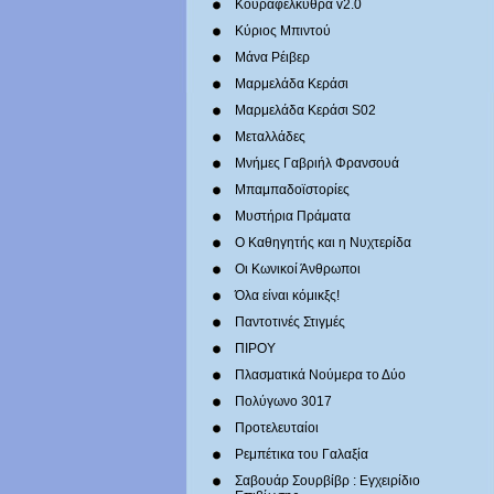
Κουραφέλκυθρα v2.0
Κύριος Μπιντού
Μάνα Ρέιβερ
Μαρμελάδα Κεράσι
Μαρμελάδα Κεράσι S02
Μεταλλάδες
Mνήμες Γαβριήλ Φρανσουά
Μπαμπαδοϊστορίες
Μυστήρια Πράματα
Ο Καθηγητής και η Νυχτερίδα
Οι Κωνικοί Άνθρωποι
Όλα είναι κόμικξς!
Παντοτινές Στιγμές
ΠΙΡΟΥ
Πλασματικά Νούμερα το Δύο
Πολύγωνο 3017
Προτελευταίοι
Ρεμπέτικα του Γαλαξία
Σαβουάρ Σουρβίβρ : Εγχειρίδιο