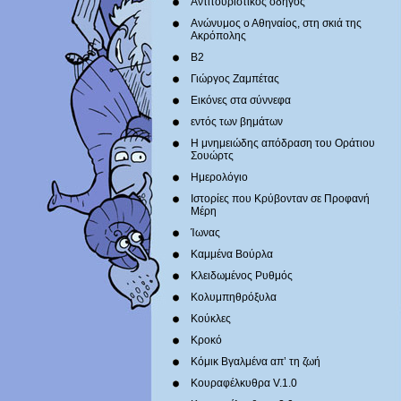
Αντιτουριστικός οδηγός
Ανώνυμος ο Αθηναίος, στη σκιά της
Ακρόπολης
Β2
Γιώργος Ζαμπέτας
Εικόνες στα σύννεφα
εντός των βημάτων
Η μνημειώδης απόδραση του Οράτιου
Σουώρτς
Ημερολόγιο
Ιστορίες που Κρύβονταν σε Προφανή
Μέρη
Ίωνας
Καμμένα Βούρλα
Κλειδωμένος Ρυθμός
Κολυμπηθρόξυλα
Κούκλες
Κροκό
Κόμικ Βγαλμένα απ’ τη ζωή
Κουραφέλκυθρα V.1.0