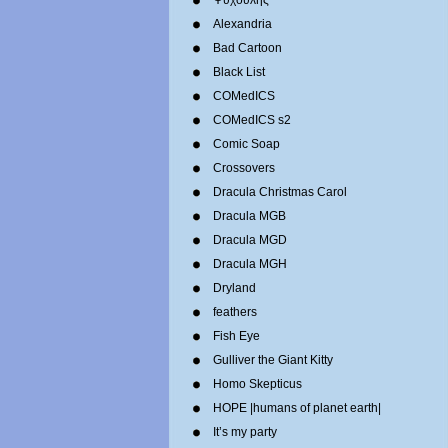
Ψυχούλης
Alexandria
Bad Cartoon
Black List
COMedICS
COMedICS s2
Comic Soap
Crossovers
Dracula Christmas Carol
Dracula MGB
Dracula MGD
Dracula MGH
Dryland
feathers
Fish Eye
Gulliver the Giant Kitty
Homo Skepticus
HOPE |humans of planet earth|
It’s my party