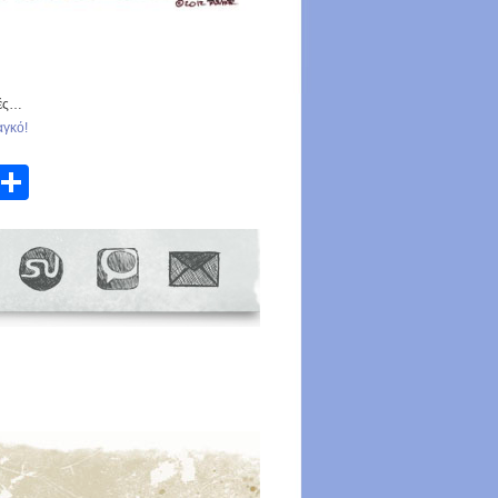
μές…
γκό!
atsApp
Email
Share