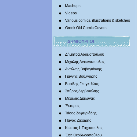
Mashups
Videos
Various comics, illustrations & sketches
Greek Old Comic Covers
ΔΗΜΙΟΥΡΓΟΙ
Δήμητρα Αδαμοπούλου
Μιχάλης Αντωνόπουλος
Αντώνης Βαβαγιάννης
Γιάννης Βούλγαρης
Βασίλης Γκογκτζιλάς
Σπύρος Δερβενιώτης
Mιχάλης Διαλυνάς
Έκτορας
Τάσος Ζαφειριάδης
Πάνος Ζάχαρης
Κώστας Ι. Ζαχόπουλoς
Έφη Θεοδωροπούλου