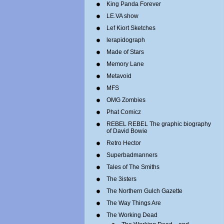
King Panda Forever
LE.VA show
Lef Kiort Sketches
lerapidograph
Made of Stars
Memory Lane
Metavoid
MFS
OMG Zombies
Phat Comicz
REBEL REBEL The graphic biography
of David Bowie
Retro Hector
Superbadmanners
Tales of The Smiths
The 3isters
The Northern Gulch Gazette
The Way Things Are
The Working Dead