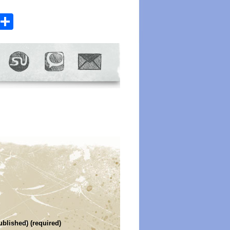
atsApp
Email
Share
ublished) (required)