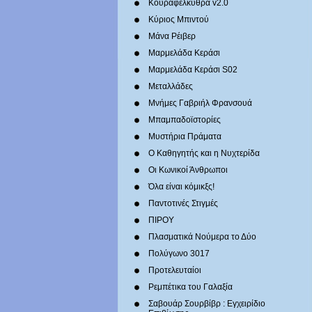
Κουραφέλκυθρα v2.0
Κύριος Μπιντού
Μάνα Ρέιβερ
Μαρμελάδα Κεράσι
Μαρμελάδα Κεράσι S02
Μεταλλάδες
Mνήμες Γαβριήλ Φρανσουά
Μπαμπαδοϊστορίες
Μυστήρια Πράματα
Ο Καθηγητής και η Νυχτερίδα
Οι Κωνικοί Άνθρωποι
Όλα είναι κόμικξς!
Παντοτινές Στιγμές
ΠΙΡΟΥ
Πλασματικά Νούμερα το Δύο
Πολύγωνο 3017
Προτελευταίοι
Ρεμπέτικα του Γαλαξία
Σαβουάρ Σουρβίβρ : Εγχειρίδιο