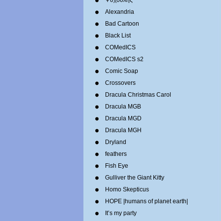
Ψυχούλης
Alexandria
Bad Cartoon
Black List
COMedICS
COMedICS s2
Comic Soap
Crossovers
Dracula Christmas Carol
Dracula MGB
Dracula MGD
Dracula MGH
Dryland
feathers
Fish Eye
Gulliver the Giant Kitty
Homo Skepticus
HOPE |humans of planet earth|
It’s my party