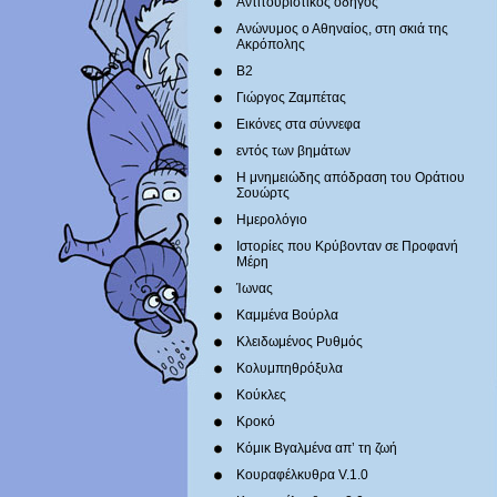
Αντιτουριστικός οδηγός
Ανώνυμος ο Αθηναίος, στη σκιά της
Ακρόπολης
Β2
Γιώργος Ζαμπέτας
Εικόνες στα σύννεφα
εντός των βημάτων
Η μνημειώδης απόδραση του Οράτιου
Σουώρτς
Ημερολόγιο
Ιστορίες που Κρύβονταν σε Προφανή
Μέρη
Ίωνας
Καμμένα Βούρλα
Κλειδωμένος Ρυθμός
Κολυμπηθρόξυλα
Κούκλες
Κροκό
Κόμικ Βγαλμένα απ’ τη ζωή
Κουραφέλκυθρα V.1.0