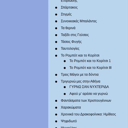
Επιβίωσης
Σπάρτακος
Στιγμές
Συνοικιακές Μπαλάντες
Τα θερινά
Ταξίδι στις Γεύσεις
Τάσεις Φυγής
Ταυτολογίες
Το Ρομπότ και το Κορίτσι
Το Ρομπότ και το Κορίτσι 1
Το Ρομπότ και το Κορίτσι III
Τρεις Μάγοι με τα δόντια
Τριγυρνώ μες στην Αθήνα
ΓΥΡΝΩ ΣΑΝ ΝΥΧΤΕΡΙΔΑ
Αφού μ’ αρέσει να γυρνώ
Φαντάσματα των Χριστουγέννων
Χαρακώματα
Χρονικά του Δρακοφοίνικα: Ημίθεος
Ψηφιδωτό