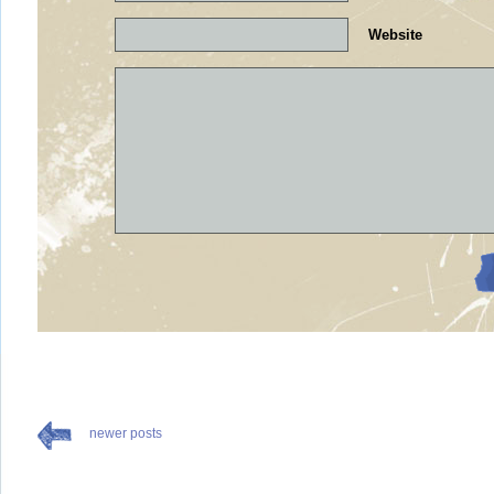
Website
newer posts