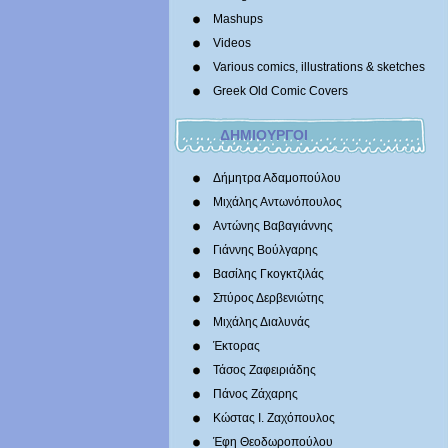
Mashups
Videos
Various comics, illustrations & sketches
Greek Old Comic Covers
ΔΗΜΙΟΥΡΓΟΙ
Δήμητρα Αδαμοπούλου
Μιχάλης Αντωνόπουλος
Αντώνης Βαβαγιάννης
Γιάννης Βούλγαρης
Βασίλης Γκογκτζιλάς
Σπύρος Δερβενιώτης
Mιχάλης Διαλυνάς
Έκτορας
Τάσος Ζαφειριάδης
Πάνος Ζάχαρης
Κώστας Ι. Ζαχόπουλoς
Έφη Θεοδωροπούλου