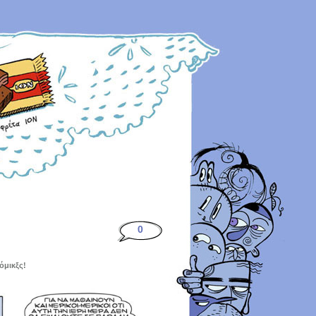
0
όμικξς!