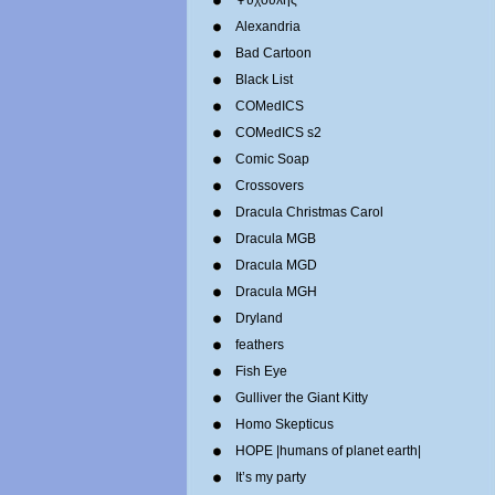
Ψυχούλης
Alexandria
Bad Cartoon
Black List
COMedICS
COMedICS s2
Comic Soap
Crossovers
Dracula Christmas Carol
Dracula MGB
Dracula MGD
Dracula MGH
Dryland
feathers
Fish Eye
Gulliver the Giant Kitty
Homo Skepticus
HOPE |humans of planet earth|
It’s my party