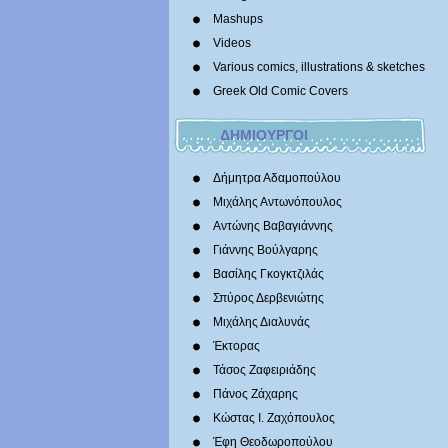
Mashups
Videos
Various comics, illustrations & sketches
Greek Old Comic Covers
ΔΗΜΙΟΥΡΓΟΙ
Δήμητρα Αδαμοπούλου
Μιχάλης Αντωνόπουλος
Αντώνης Βαβαγιάννης
Γιάννης Βούλγαρης
Βασίλης Γκογκτζιλάς
Σπύρος Δερβενιώτης
Mιχάλης Διαλυνάς
Έκτορας
Τάσος Ζαφειριάδης
Πάνος Ζάχαρης
Κώστας Ι. Ζαχόπουλoς
Έφη Θεοδωροπούλου