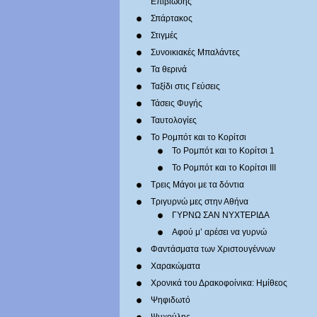
Επιβίωσης
Σπάρτακος
Στιγμές
Συνοικιακές Μπαλάντες
Τα θερινά
Ταξίδι στις Γεύσεις
Τάσεις Φυγής
Ταυτολογίες
Το Ρομπότ και το Κορίτσι
Το Ρομπότ και το Κορίτσι 1
Το Ρομπότ και το Κορίτσι III
Τρεις Μάγοι με τα δόντια
Τριγυρνώ μες στην Αθήνα
ΓΥΡΝΩ ΣΑΝ ΝΥΧΤΕΡΙΔΑ
Αφού μ’ αρέσει να γυρνώ
Φαντάσματα των Χριστουγέννων
Χαρακώματα
Χρονικά του Δρακοφοίνικα: Ημίθεος
Ψηφιδωτό