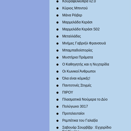
Κουραφέλκυθρα v2.0
Κύριος Μπιντού
Μάνα Ρέιβερ
Μαρμελάδα Κεράσι
Μαρμελάδα Κεράσι S02
Μεταλλάδες
Mνήμες Γαβριήλ Φρανσουά
Μπαμπαδοϊστορίες
Μυστήρια Πράματα
Ο Καθηγητής και η Νυχτερίδα
Οι Κωνικοί Άνθρωποι
Όλα είναι κόμικξς!
Παντοτινές Στιγμές
ΠΙΡΟΥ
Πλασματικά Νούμερα το Δύο
Πολύγωνο 3017
Προτελευταίοι
Ρεμπέτικα του Γαλαξία
Σαβουάρ Σουρβίβρ : Εγχειρίδιο