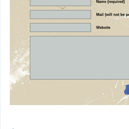
Name (required)
Mail (will not be p
Website