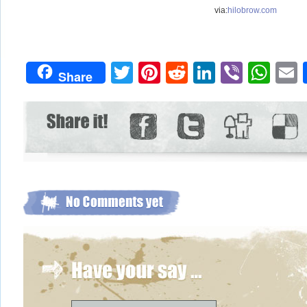
via:
hilobrow.com
Twitter
Pinterest
Reddit
LinkedIn
Viber
Wh
Share