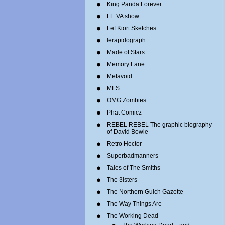
King Panda Forever
LE.VA show
Lef Kiort Sketches
lerapidograph
Made of Stars
Memory Lane
Metavoid
MFS
OMG Zombies
Phat Comicz
REBEL REBEL The graphic biography
of David Bowie
Retro Hector
Superbadmanners
Tales of The Smiths
The 3isters
The Northern Gulch Gazette
The Way Things Are
The Working Dead