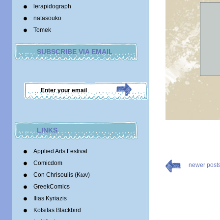
lerapidograph
natasouko
Tomek
SUBSCRIBE VIA EMAIL
LINKS
Applied Arts Festival
Comicdom
newer post
Con Chrisoulis (Κων)
GreekComics
Ilias Kyriazis
Kotsifas Blackbird