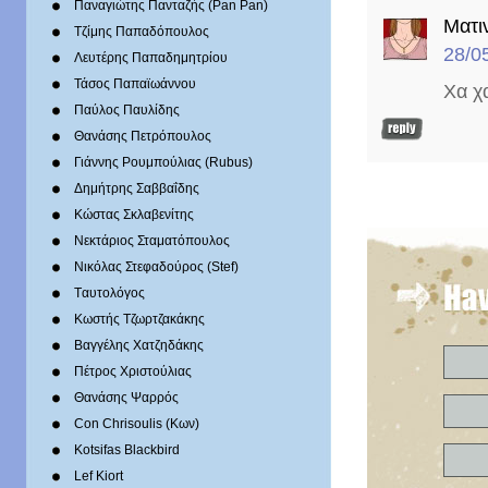
Παναγιώτης Πανταζής (Pan Pan)
Ματι
Τζίμης Παπαδόπουλος
28/0
Λευτέρης Παπαδημητρίου
Τάσος Παπαϊωάννου
Χα χ
Παύλος Παυλίδης
Θανάσης Πετρόπουλος
Γιάννης Ρουμπούλιας (Rubus)
Δημήτρης Σαββαΐδης
Κώστας Σκλαβενίτης
Νεκτάριος Σταματόπουλος
Νικόλας Στεφαδούρος (Stef)
Tαυτολόγος
Κωστής Τζωρτζακάκης
Βαγγέλης Χατζηδάκης
Πέτρος Χριστούλιας
Θανάσης Ψαρρός
Con Chrisoulis (Κων)
Kotsifas Blackbird
Lef Kiort