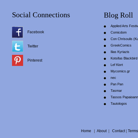
Social Connections
Blog Roll
Applied Arts Festiv
Facebook
Comicdom
Con Chrisoulis (Κ
GreekComics
Twitter
Ilias Kyriazis
Kotsifas Blackbird
Pinterest
Lef Kiort
Mycomics.gr
nec
Pan Pan
Tasmar
Tassos Papaioan
Tautologos
Home
|
About
|
Contact
|
Terms