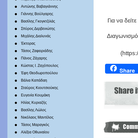
Αντώνης Βαβαγιάννης
Γιάννης Βούλγαρης
Για να δείτ
Βασίλης Γκογκτζιλάς
Σπύρος Δερβενιώτης
Διαγωνισμό
Mιχάλης Διαλυνάς
Έκτορας
Τάσος Ζαφειριάδης
(https
Πάνος Ζάχαρης
Κώστας Ι. Ζαχόπουλoς
Share
Έφη Θεοδωροπούλου
Βάλια Καπάδαη
Σταύρος Κιουτσιούκης
Ευγενία Κουμάκη
Ηλίας Κυριαζής
Βασίλης Λώλος
Νικόλαος Μαντέλος
Τάσος Μαραγκός
Αλέξια Οθωναίου