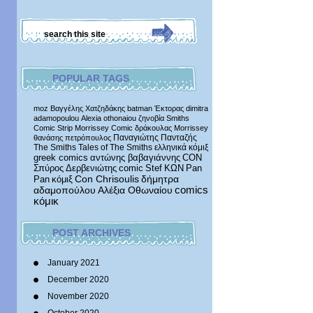
POPULAR TAGS
moz
Βαγγέλης Χατζηδάκης
batman
Έκτορας
dimitra
adamopoulou
Alexia othonaiou
ζηνοβία
Smiths
Comic Strip
Morrissey Comic
δράκουλας
Morrissey
Παναγιώτης Πανταζής
θανάσης πετρόπουλος
The Smiths
Tales of The Smiths
ελληνικά κόμιξ
greek comics
αντώνης βαβαγιάννης
CON
Σπύρος Δερβενιώτης
comic
Stef
ΚΩΝ
Pan
δήμητρα
Pan
κόμιξ
Con Chrisoulis
αδαμοπούλου
Αλέξια Οθωναίου
comics
κόμικ
POST ARCHIVES
January 2021
December 2020
November 2020