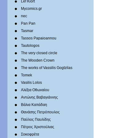
Lef Kiort
Mycomics.gr
nec
Pan Pan
Tasmar
Tassos Papaioannou
Tautologos
The very closed circle
The Wooden Crown
The works of Vassilis Gogtzilas
Tomek
Vasilis Lolos
Αλέξια Οθωναίου
Αντώνης Βαβαγιάννης
Βάλια Καπάδαη
Θανάσης Πετρόπουλος
Παύλος Παυλίδης
Πέτρος Χριστούλιας
Σοκοφρέτα