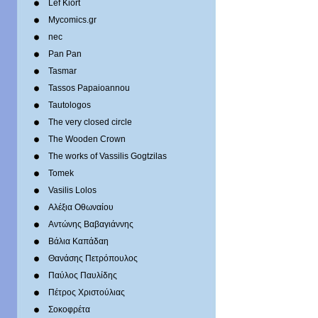
Lef Kiort
Mycomics.gr
nec
Pan Pan
Tasmar
Tassos Papaioannou
Tautologos
The very closed circle
The Wooden Crown
The works of Vassilis Gogtzilas
Tomek
Vasilis Lolos
Αλέξια Οθωναίου
Αντώνης Βαβαγιάννης
Βάλια Καπάδαη
Θανάσης Πετρόπουλος
Παύλος Παυλίδης
Πέτρος Χριστούλιας
Σοκοφρέτα