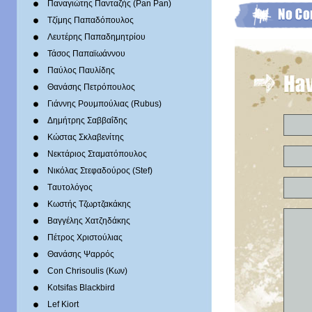
Παναγιώτης Πανταζής (Pan Pan)
Τζίμης Παπαδόπουλος
Λευτέρης Παπαδημητρίου
Τάσος Παπαϊωάννου
Παύλος Παυλίδης
Θανάσης Πετρόπουλος
Γιάννης Ρουμπούλιας (Rubus)
Δημήτρης Σαββαΐδης
Κώστας Σκλαβενίτης
Νεκτάριος Σταματόπουλος
Νικόλας Στεφαδούρος (Stef)
Tαυτολόγος
Κωστής Τζωρτζακάκης
Βαγγέλης Χατζηδάκης
Πέτρος Χριστούλιας
Θανάσης Ψαρρός
Con Chrisoulis (Κων)
Kotsifas Blackbird
Lef Kiort