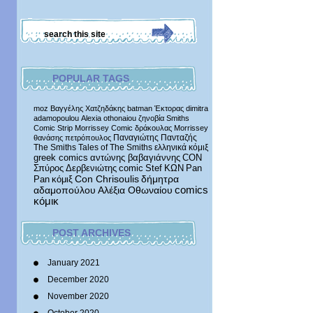
POPULAR TAGS
moz
Βαγγέλης Χατζηδάκης
batman
Έκτορας
dimitra
adamopoulou
Alexia othonaiou
ζηνοβία
Smiths
Comic Strip
Morrissey Comic
δράκουλας
Morrissey
Παναγιώτης Πανταζής
θανάσης πετρόπουλος
The Smiths
Tales of The Smiths
ελληνικά κόμιξ
greek comics
αντώνης βαβαγιάννης
CON
Σπύρος Δερβενιώτης
comic
Stef
ΚΩΝ
Pan
δήμητρα
Pan
κόμιξ
Con Chrisoulis
αδαμοπούλου
Αλέξια Οθωναίου
comics
κόμικ
POST ARCHIVES
January 2021
December 2020
November 2020