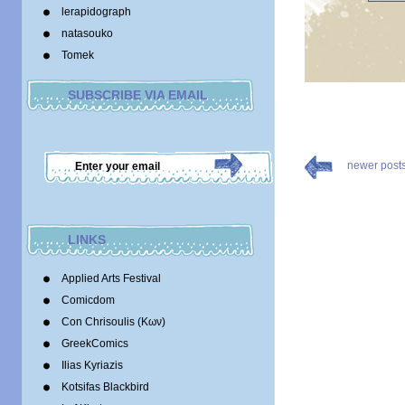
lerapidograph
natasouko
Tomek
SUBSCRIBE VIA EMAIL
newer post
LINKS
Applied Arts Festival
Comicdom
Con Chrisoulis (Κων)
GreekComics
Ilias Kyriazis
Kotsifas Blackbird