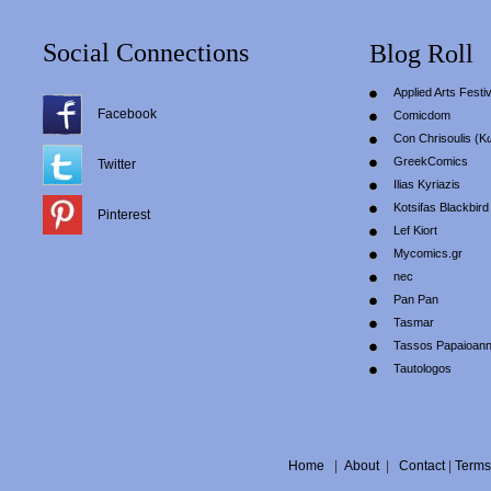
Social Connections
Blog Roll
Applied Arts Festiv
Facebook
Comicdom
Con Chrisoulis (Κ
GreekComics
Twitter
Ilias Kyriazis
Kotsifas Blackbird
Pinterest
Lef Kiort
Mycomics.gr
nec
Pan Pan
Tasmar
Tassos Papaioan
Tautologos
Home
|
About
|
Contact
|
Terms