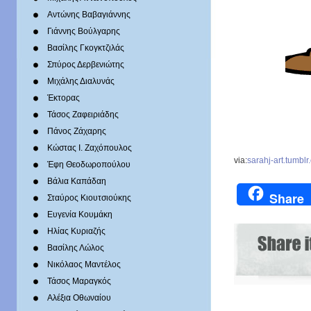
Αντώνης Βαβαγιάννης
Γιάννης Βούλγαρης
Βασίλης Γκογκτζιλάς
Σπύρος Δερβενιώτης
Mιχάλης Διαλυνάς
Έκτορας
Τάσος Ζαφειριάδης
Πάνος Ζάχαρης
Κώστας Ι. Ζαχόπουλoς
via:
sarahj-art.tumbl
Έφη Θεοδωροπούλου
Βάλια Καπάδαη
Share
Σταύρος Κιουτσιούκης
Ευγενία Κουμάκη
Ηλίας Κυριαζής
Βασίλης Λώλος
Νικόλαος Μαντέλος
Τάσος Μαραγκός
Αλέξια Οθωναίου