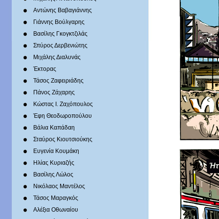
Αντώνης Βαβαγιάννης
Γιάννης Βούλγαρης
Βασίλης Γκογκτζιλάς
Σπύρος Δερβενιώτης
Mιχάλης Διαλυνάς
Έκτορας
Τάσος Ζαφειριάδης
Πάνος Ζάχαρης
Κώστας Ι. Ζαχόπουλoς
Έφη Θεοδωροπούλου
Βάλια Καπάδαη
Σταύρος Κιουτσιούκης
Ευγενία Κουμάκη
Ηλίας Κυριαζής
Βασίλης Λώλος
Νικόλαος Μαντέλος
Τάσος Μαραγκός
Αλέξια Οθωναίου