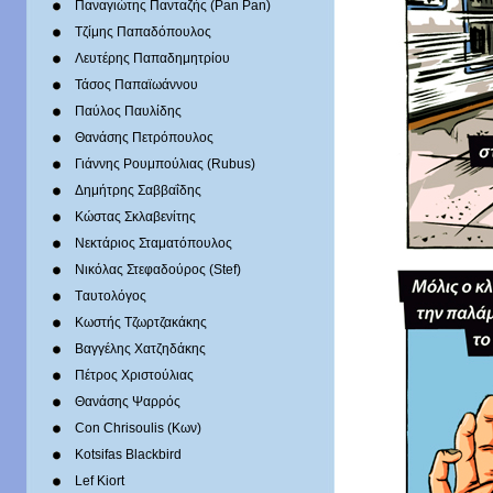
Παναγιώτης Πανταζής (Pan Pan)
Τζίμης Παπαδόπουλος
Λευτέρης Παπαδημητρίου
Τάσος Παπαϊωάννου
Παύλος Παυλίδης
Θανάσης Πετρόπουλος
Γιάννης Ρουμπούλιας (Rubus)
Δημήτρης Σαββαΐδης
Κώστας Σκλαβενίτης
Νεκτάριος Σταματόπουλος
Νικόλας Στεφαδούρος (Stef)
Tαυτολόγος
Κωστής Τζωρτζακάκης
Βαγγέλης Χατζηδάκης
Πέτρος Χριστούλιας
Θανάσης Ψαρρός
Con Chrisoulis (Κων)
Kotsifas Blackbird
Lef Kiort