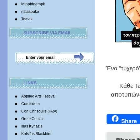
lerapidograph
natasouko
Tomek
SUBSCRIBE VIA EMAIL
Ένα “τυχερό”
LINKS
Κάθε Τ
αποτυπώνε
Applied Arts Festival
Comicdom
Con Chrisoulis (Κων)
GreekComics
Share
Ilias Kyriazis
Kotsifas Blackbird