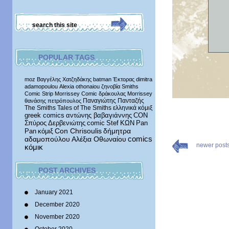
POPULAR TAGS
moz
Βαγγέλης Χατζηδάκης
batman
Έκτορας
dimitra
adamopoulou
Alexia othonaiou
ζηνοβία
Smiths
Comic Strip
Morrissey Comic
δράκουλας
Morrissey
Παναγιώτης Πανταζής
θανάσης πετρόπουλος
The Smiths
Tales of The Smiths
ελληνικά κόμιξ
greek comics
αντώνης βαβαγιάννης
CON
Σπύρος Δερβενιώτης
comic
Stef
ΚΩΝ
Pan
δήμητρα
Pan
κόμιξ
Con Chrisoulis
αδαμοπούλου
Αλέξια Οθωναίου
comics
newer post
κόμικ
POST ARCHIVES
January 2021
December 2020
November 2020