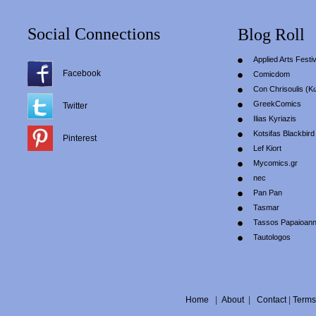
Social Connections
Blog Roll
Applied Arts Festiv
Facebook
Comicdom
Con Chrisoulis (Κ
GreekComics
Twitter
Ilias Kyriazis
Kotsifas Blackbird
Pinterest
Lef Kiort
Mycomics.gr
nec
Pan Pan
Tasmar
Tassos Papaioan
Tautologos
Home
|
About
|
Contact
|
Terms