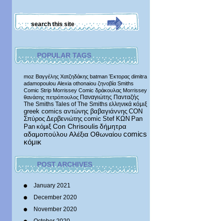
POPULAR TAGS
moz
Βαγγέλης Χατζηδάκης
batman
Έκτορας
dimitra
adamopoulou
Alexia othonaiou
ζηνοβία
Smiths
Comic Strip
Morrissey Comic
δράκουλας
Morrissey
Παναγιώτης Πανταζής
θανάσης πετρόπουλος
The Smiths
Tales of The Smiths
ελληνικά κόμιξ
greek comics
αντώνης βαβαγιάννης
CON
Σπύρος Δερβενιώτης
comic
Stef
ΚΩΝ
Pan
δήμητρα
Pan
κόμιξ
Con Chrisoulis
αδαμοπούλου
Αλέξια Οθωναίου
comics
κόμικ
POST ARCHIVES
January 2021
December 2020
November 2020