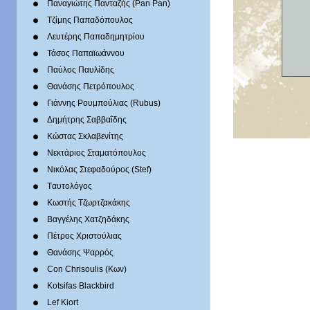
Παναγιώτης Πανταζής (Pan Pan)
Τζίμης Παπαδόπουλος
Λευτέρης Παπαδημητρίου
Τάσος Παπαϊωάννου
Παύλος Παυλίδης
Θανάσης Πετρόπουλος
Γιάννης Ρουμπούλιας (Rubus)
Δημήτρης Σαββαΐδης
Κώστας Σκλαβενίτης
Νεκτάριος Σταματόπουλος
Νικόλας Στεφαδούρος (Stef)
Tαυτολόγος
Κωστής Τζωρτζακάκης
Βαγγέλης Χατζηδάκης
Πέτρος Χριστούλιας
Θανάσης Ψαρρός
Con Chrisoulis (Κων)
Kotsifas Blackbird
Lef Kiort