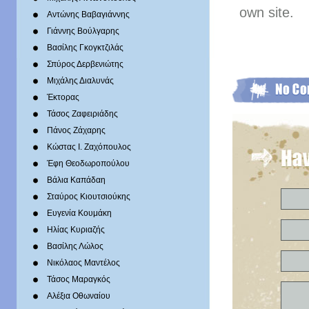
own site.
Αντώνης Βαβαγιάννης
Γιάννης Βούλγαρης
Βασίλης Γκογκτζιλάς
Σπύρος Δερβενιώτης
Mιχάλης Διαλυνάς
Έκτορας
Τάσος Ζαφειριάδης
Πάνος Ζάχαρης
Κώστας Ι. Ζαχόπουλoς
Έφη Θεοδωροπούλου
Βάλια Καπάδαη
Σταύρος Κιουτσιούκης
Ευγενία Κουμάκη
Ηλίας Κυριαζής
Βασίλης Λώλος
Νικόλαος Μαντέλος
Τάσος Μαραγκός
Αλέξια Οθωναίου