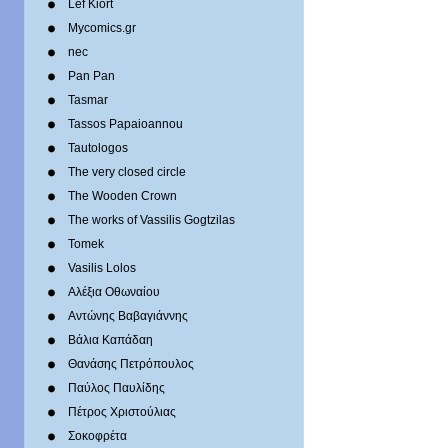
Lef Kiort
Mycomics.gr
nec
Pan Pan
Tasmar
Tassos Papaioannou
Tautologos
The very closed circle
The Wooden Crown
The works of Vassilis Gogtzilas
Tomek
Vasilis Lolos
Αλέξια Οθωναίου
Αντώνης Βαβαγιάννης
Βάλια Καπάδαη
Θανάσης Πετρόπουλος
Παύλος Παυλίδης
Πέτρος Χριστούλιας
Σοκοφρέτα