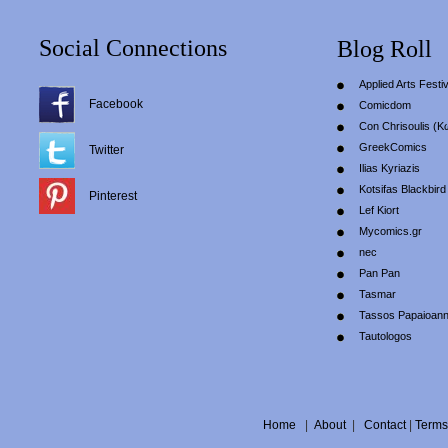
Social Connections
Blog Roll
Applied Arts Festiv
Facebook
Comicdom
Con Chrisoulis (Κ
GreekComics
Twitter
Ilias Kyriazis
Kotsifas Blackbird
Pinterest
Lef Kiort
Mycomics.gr
nec
Pan Pan
Tasmar
Tassos Papaioan
Tautologos
Home
|
About
|
Contact
|
Terms