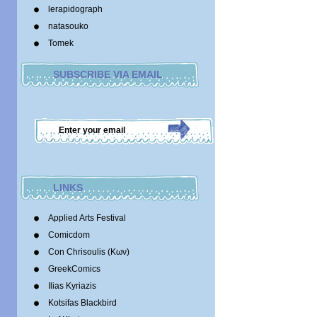
lerapidograph
natasouko
Tomek
SUBSCRIBE VIA EMAIL
LINKS
Applied Arts Festival
Comicdom
Con Chrisoulis (Κων)
GreekComics
Ilias Kyriazis
Kotsifas Blackbird