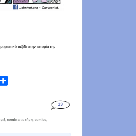
οριστικό ταξίδι στην ιστορία της
atsApp
Email
Share
13
μιξ
,
comic επιστήμη
,
comics
,