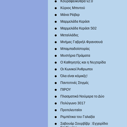
Κουραφέλκυθρα v2.0
Κύριος Μπιντού
Μάνα Ρέιβερ
Μαρμελάδα Κεράσι
Μαρμελάδα Κεράσι S02
Μεταλλάδες
Mνήμες Γαβριήλ Φρανσουά
Μπαμπαδοϊστορίες
Μυστήρια Πράματα
Ο Καθηγητής και η Νυχτερίδα
Οι Κωνικοί Άνθρωποι
Όλα είναι κόμικξς!
Παντοτινές Στιγμές
ΠΙΡΟΥ
Πλασματικά Νούμερα το Δύο
Πολύγωνο 3017
Προτελευταίοι
Ρεμπέτικα του Γαλαξία
Σαβουάρ Σουρβίβρ : Εγχειρίδιο