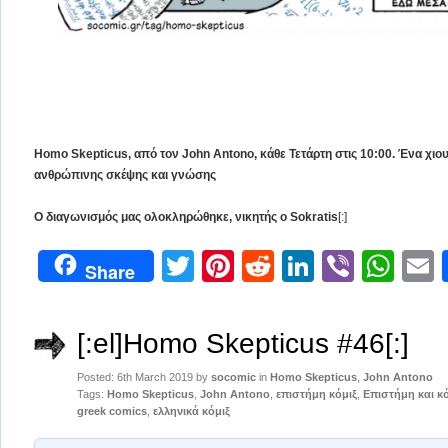
Homo Skepticus, από τον John Antοno, κάθε Τετάρτη στις 10:00. Ένα χιουμ
ανθρώπινης σκέψης και γνώσης
Ο διαγωνισμός μας ολοκληρώθηκε, νικητής ο Sokratis
[:]
Twitter
Pinterest
Reddit
LinkedIn
Viber
Wh
Share
[:el]Homo Skepticus #46[:]
Posted: 6th March 2019 by
socomic
in
Homo Skepticus
,
John Antono
Tags:
Homo Skepticus
,
John Antono
,
επιστήμη κόμιξ
,
Επιστήμη και κό
greek comics
,
ελληνικά κόμιξ