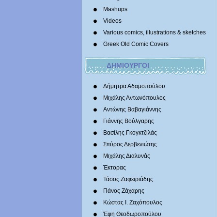
Mashups
Videos
Various comics, illustrations & sketches
Greek Old Comic Covers
ΔΗΜΙΟΥΡΓΟΙ
Δήμητρα Αδαμοπούλου
Μιχάλης Αντωνόπουλος
Αντώνης Βαβαγιάννης
Γιάννης Βούλγαρης
Βασίλης Γκογκτζιλάς
Σπύρος Δερβενιώτης
Mιχάλης Διαλυνάς
Έκτορας
Τάσος Ζαφειριάδης
Πάνος Ζάχαρης
Κώστας Ι. Ζαχόπουλoς
Έφη Θεοδωροπούλου