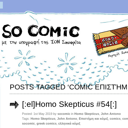
POSTS TAGGED ‘COMIC ΕΠΙΣΤΉΜ
[:el]Homo Skepticus #54[:]
Posted: 1st May 2019 by
socomic
in
Homo Skepticus
,
John Antono
Tags:
Homo Skepticus
,
John Antono
,
Επιστήμη και κόμιξ
,
comics
,
com
socomic
,
greek comics
,
ελληνικά κόμιξ