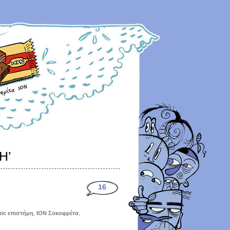
Η’
16
ic επιστήμη
,
ΙΟΝ Σοκοφρέτα
,