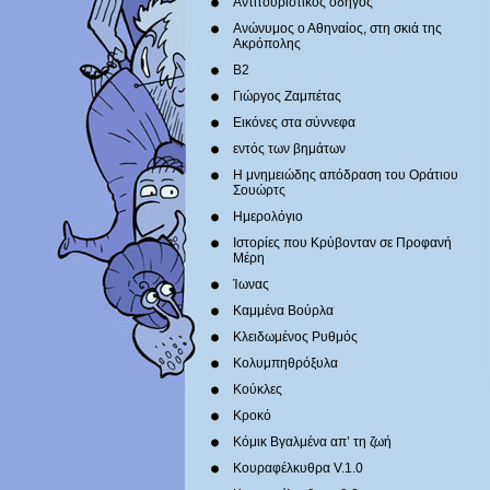
Αντιτουριστικός οδηγός
Ανώνυμος ο Αθηναίος, στη σκιά της
Ακρόπολης
Β2
Γιώργος Ζαμπέτας
Εικόνες στα σύννεφα
εντός των βημάτων
Η μνημειώδης απόδραση του Οράτιου
Σουώρτς
Ημερολόγιο
Ιστορίες που Κρύβονταν σε Προφανή
Μέρη
Ίωνας
Καμμένα Βούρλα
Κλειδωμένος Ρυθμός
Κολυμπηθρόξυλα
Κούκλες
Κροκό
Κόμικ Βγαλμένα απ’ τη ζωή
Κουραφέλκυθρα V.1.0