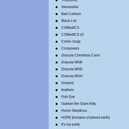
Ψυχούλης
Alexandria
Bad Cartoon
Black List
COMedICS
COMedICS s2
Comic Soap
Crossovers
Dracula Christmas Carol
Dracula MGB
Dracula MGD
Dracula MGH
Dryland
feathers
Fish Eye
Gulliver the Giant Kitty
Homo Skepticus
HOPE |humans of planet earth|
It’s my party