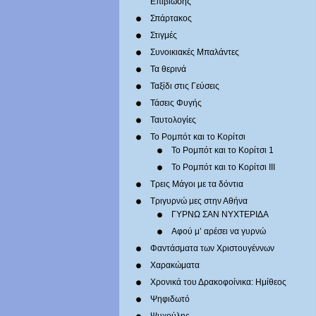
Επιβίωσης
Σπάρτακος
Στιγμές
Συνοικιακές Μπαλάντες
Τα θερινά
Ταξίδι στις Γεύσεις
Τάσεις Φυγής
Ταυτολογίες
Το Ρομπότ και το Κορίτσι
Το Ρομπότ και το Κορίτσι 1
Το Ρομπότ και το Κορίτσι III
Τρεις Μάγοι με τα δόντια
Τριγυρνώ μες στην Αθήνα
ΓΥΡΝΩ ΣΑΝ ΝΥΧΤΕΡΙΔΑ
Αφού μ’ αρέσει να γυρνώ
Φαντάσματα των Χριστουγέννων
Χαρακώματα
Χρονικά του Δρακοφοίνικα: Ημίθεος
Ψηφιδωτό