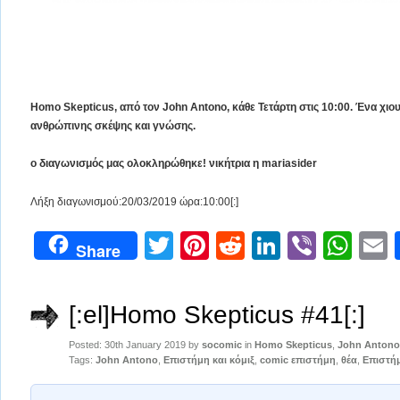
Homo Skepticus, από τον John Antοno, κάθε Τετάρτη στις 10:00. Ένα χιουμ
ανθρώπινης σκέψης και γνώσης.
o διαγωνισμός μας ολοκληρώθηκε! νικήτρια η mariasider
Λήξη διαγωνισμού:20/03/2019 ώρα:10:00[:]
Twitter
Pinterest
Reddit
LinkedIn
Viber
Wh
Share
[:el]Homo Skepticus #41[:]
Posted: 30th January 2019 by
socomic
in
Homo Skepticus
,
John Antono
Tags:
John Antono
,
Επιστήμη και κόμιξ
,
comic επιστήμη
,
θέα
,
Επιστή