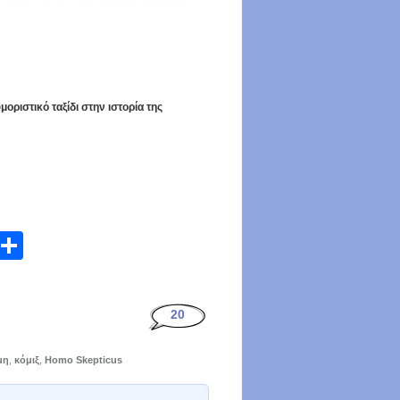
οριστικό ταξίδι στην ιστορία της
atsApp
Email
Share
20
μη
,
κόμιξ
,
Homo Skepticus