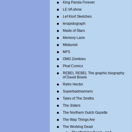
King Panda Forever
LE.VA show
Lef Kiort Sketches
lerapidograph
Made of Stars
Memory Lane
Metavoid
MFS
OMG Zombies
Phat Comicz
REBEL REBEL The graphic biography
of David Bowie
Retro Hector
Superbadmanners
Tales of The Smiths
The 3isters
The Northern Gulch Gazette
The Way Things Are
The Working Dead