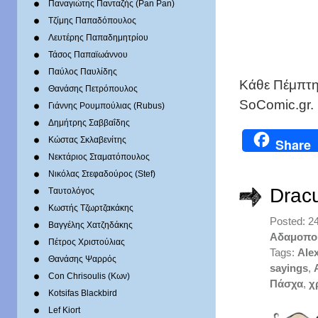
Παναγιώτης Πανταζής (Pan Pan)
Τζίμης Παπαδόπουλος
Λευτέρης Παπαδημητρίου
Τάσος Παπαϊωάννου
Παύλος Παυλίδης
Κάθε Πέμπτη
Θανάσης Πετρόπουλος
SoComic.gr. 
Γιάννης Ρουμπούλιας (Rubus)
Δημήτρης Σαββαΐδης
Κώστας Σκλαβενίτης
Share
Νεκτάριος Σταματόπουλος
Νικόλας Στεφαδούρος (Stef)
Drac
Tαυτολόγος
Κωστής Τζωρτζακάκης
Posted: 24
Βαγγέλης Χατζηδάκης
Αδαμοπο
Πέτρος Χριστούλιας
Tags:
Ale
Θανάσης Ψαρρός
sayings
,
Con Chrisoulis (Κων)
Πάσχα
,
χ
Kotsifas Blackbird
Lef Kiort