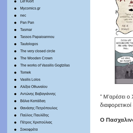
Lef Kiort
Mycomics.gr
nec
Pan Pan
Tasmar
Tassos Papaioannou
Tautologos
The very closed circle
The Wooden Crown
The works of Vassilis Gogtzilas
Tomek
Vasilis Lolos
Αλέξια Οθωναίου
Αντώνης Βαβαγιάννης
” Μ’αρέσει ο 
Βάλια Καπάδαη
διαφορετικοί
Θανάσης Πετρόπουλος
Παύλος Παυλίδης
Ο Πασχαλιν
Πέτρος Χριστούλιας
Σοκοφρέτα