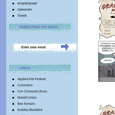
lerapidograph
natasouko
Tomek
SUBSCRIBE VIA EMAIL
LINKS
Applied Arts Festival
Comicdom
Con Chrisoulis (Κων)
GreekComics
Ilias Kyriazis
Kotsifas Blackbird