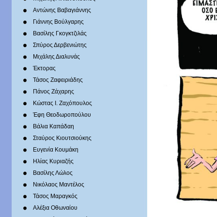
Αντώνης Βαβαγιάννης
Γιάννης Βούλγαρης
Βασίλης Γκογκτζιλάς
Σπύρος Δερβενιώτης
Mιχάλης Διαλυνάς
Έκτορας
Τάσος Ζαφειριάδης
Πάνος Ζάχαρης
Κώστας Ι. Ζαχόπουλoς
Έφη Θεοδωροπούλου
Βάλια Καπάδαη
Σταύρος Κιουτσιούκης
Ευγενία Κουμάκη
Ηλίας Κυριαζής
Βασίλης Λώλος
Νικόλαος Μαντέλος
Τάσος Μαραγκός
Αλέξια Οθωναίου