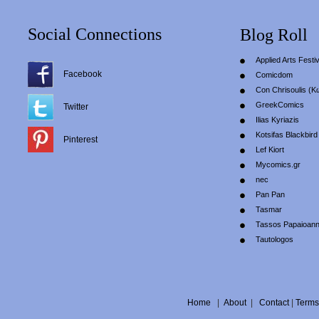
Social Connections
Blog Roll
Applied Arts Festiv
Facebook
Comicdom
Con Chrisoulis (Κ
GreekComics
Twitter
Ilias Kyriazis
Kotsifas Blackbird
Pinterest
Lef Kiort
Mycomics.gr
nec
Pan Pan
Tasmar
Tassos Papaioan
Tautologos
Home
|
About
|
Contact
|
Terms