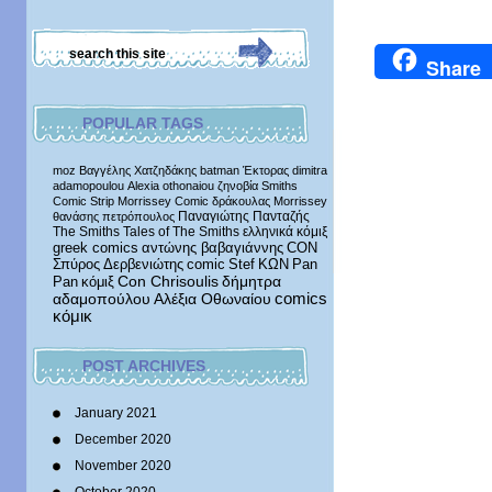
Share
POPULAR TAGS
moz
Βαγγέλης Χατζηδάκης
batman
Έκτορας
dimitra
adamopoulou
Alexia othonaiou
ζηνοβία
Smiths
Comic Strip
Morrissey Comic
δράκουλας
Morrissey
Παναγιώτης Πανταζής
θανάσης πετρόπουλος
The Smiths
Tales of The Smiths
ελληνικά κόμιξ
greek comics
αντώνης βαβαγιάννης
CON
Σπύρος Δερβενιώτης
comic
Stef
ΚΩΝ
Pan
δήμητρα
Pan
κόμιξ
Con Chrisoulis
αδαμοπούλου
Αλέξια Οθωναίου
comics
κόμικ
POST ARCHIVES
January 2021
December 2020
November 2020