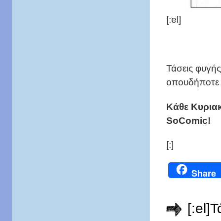
[:el]
Τάσεις φυγής
οπουδήποτε ε
Κάθε Κυριακ
SoComic!
[:]
Share
[:el]