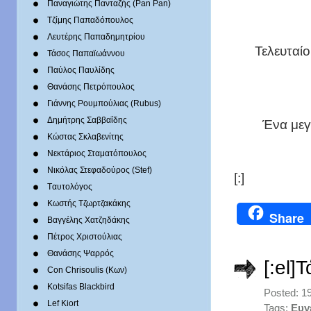
Παναγιώτης Πανταζής (Pan Pan)
Τζίμης Παπαδόπουλος
Λευτέρης Παπαδημητρίου
Τελευταίο
Τάσος Παπαϊωάννου
Παύλος Παυλίδης
Θανάσης Πετρόπουλος
Γιάννης Ρουμπούλιας (Rubus)
Δημήτρης Σαββαΐδης
Ένα μεγ
Κώστας Σκλαβενίτης
Νεκτάριος Σταματόπουλος
Νικόλας Στεφαδούρος (Stef)
[:]
Tαυτολόγος
Κωστής Τζωρτζακάκης
Share
Βαγγέλης Χατζηδάκης
Πέτρος Χριστούλιας
Θανάσης Ψαρρός
[:el]
Con Chrisoulis (Κων)
Kotsifas Blackbird
Posted: 1
Lef Kiort
Tags:
Eυγ