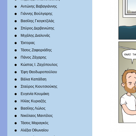
Αντώνης Βαβαγιάννης
Γιάννης Βούλγαρης
Βασίλης Γκογκτζιλάς
Σπύρος Δερβενιώτης
Mιχάλης Διαλυνάς
Έκτορας
Τάσος Ζαφειριάδης
Πάνος Ζάχαρης
Κώστας Ι. Ζαχόπουλoς
Έφη Θεοδωροπούλου
Βάλια Καπάδαη
Σταύρος Κιουτσιούκης
Ευγενία Κουμάκη
Ηλίας Κυριαζής
Βασίλης Λώλος
Νικόλαος Μαντέλος
Τάσος Μαραγκός
Αλέξια Οθωναίου