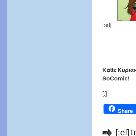
[:el]
Κάθε Κυριακ
SoComic!
[:]
Share
[:el]