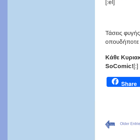
[:el]
Τάσεις φυγής
οπουδήποτε ε
Κάθε Κυριακ
SoComic!
[:]
Share
Older Entri