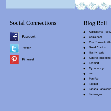
Social Connections
Blog Roll
Applied Arts Festiv
Facebook
Comicdom
Con Chrisoulis (Κ
GreekComics
Twitter
Ilias Kyriazis
Kotsifas Blackbird
Pinterest
Lef Kiort
Mycomics.gr
nec
Pan Pan
Tasmar
Tassos Papaioan
Tautologos