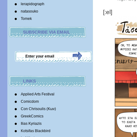
lerapidograph
[:el]
natasouko
Tomek
SUBSCRIBE VIA EMAIL
LINKS
Applied Arts Festival
Comicdom
Con Chrisoulis (Κων)
GreekComics
Ilias Kyriazis
Kotsifas Blackbird