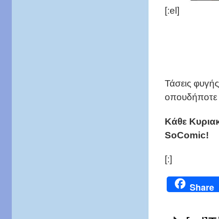
[:el]
Τάσεις φυγής
οπουδήποτε ε
Κάθε Κυριακ
SoComic!
[:]
Share