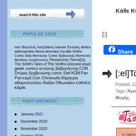
Κάθε Κ
[:]
POPULAR TAGS
moz
Βαγγέλης Χατζηδάκης
batman
Έκτορας
dimitra
Share
adamopoulou
Alexia othonaiou
ζηνοβία
Smiths
Comic Strip
Morrissey Comic
δράκουλας
Morrissey
Παναγιώτης Πανταζής
θανάσης πετρόπουλος
The Smiths
Tales of The Smiths
ελληνικά κόμιξ
greek comics
αντώνης βαβαγιάννης
CON
[:el]
Σπύρος Δερβενιώτης
comic
Stef
ΚΩΝ
Pan
δήμητρα
Pan
κόμιξ
Con Chrisoulis
αδαμοπούλου
Αλέξια Οθωναίου
comics
Posted: 1
κόμικ
Tags:
Άγι
Φυγής
POST ARCHIVES
January 2021
December 2020
November 2020