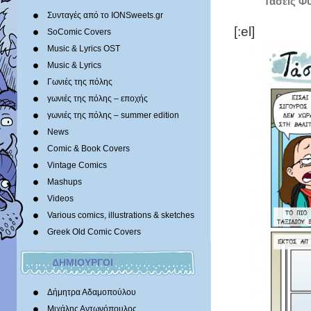
Τάσεις Φ
Συνταγές από το IONSweets.gr
[:el]
SoComic Covers
Music & Lyrics OST
Music & Lyrics
Γωνιές της πόλης
γωνιές της πόλης – εποχής
γωνιές της πόλης – summer edition
News
Comic & Book Covers
Vintage Comics
Mashups
Videos
Various comics, illustrations & sketches
Greek Old Comic Covers
ΔΗΜΙΟΥΡΓΟΙ
Δήμητρα Αδαμοπούλου
Μιχάλης Αντωνόπουλος