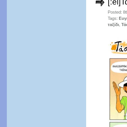
[:el]
Posted: 8
Tags:
Ευγ
ταξίδι
,
Τά