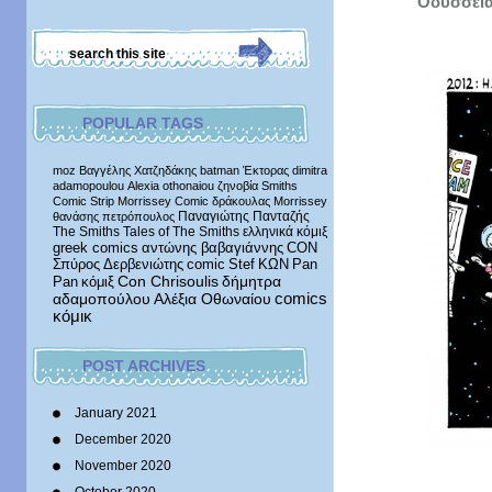
Οδύσσεια
POPULAR TAGS
moz
Βαγγέλης Χατζηδάκης
batman
Έκτορας
dimitra
adamopoulou
Alexia othonaiou
ζηνοβία
Smiths
Comic Strip
Morrissey Comic
δράκουλας
Morrissey
Παναγιώτης Πανταζής
θανάσης πετρόπουλος
The Smiths
Tales of The Smiths
ελληνικά κόμιξ
greek comics
αντώνης βαβαγιάννης
CON
Σπύρος Δερβενιώτης
comic
Stef
ΚΩΝ
Pan
δήμητρα
Pan
κόμιξ
Con Chrisoulis
αδαμοπούλου
Αλέξια Οθωναίου
comics
κόμικ
POST ARCHIVES
January 2021
December 2020
November 2020