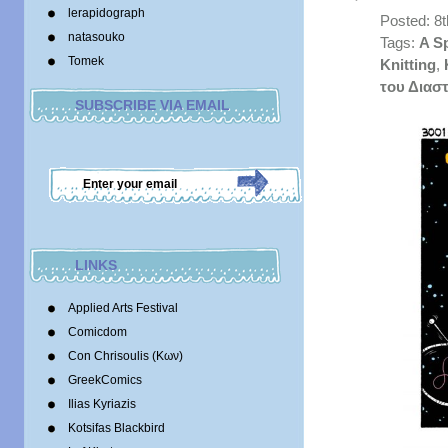
lerapidograph
Posted: 8
natasouko
Tags:
A S
Tomek
Knitting
,
του Διασ
SUBSCRIBE VIA EMAIL
LINKS
Applied Arts Festival
Comicdom
Con Chrisoulis (Κων)
GreekComics
Ilias Kyriazis
Kotsifas Blackbird