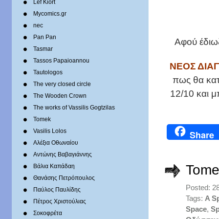
Lef Kiort
Mycomics.gr
nec
Pan Pan
Αφού έδιω
Tasmar
Tassos Papaioannou
ΝΕΟΣ ΔΙΑ
Tautologos
πως θα κατ
The very closed circle
12/10 και μ
The Wooden Crown
The works of Vassilis Gogtzilas
Tomek
Vasilis Lolos
Share
Αλέξια Οθωναίου
Αντώνης Βαβαγιάννης
Tome
Βάλια Καπάδαη
Θανάσης Πετρόπουλος
Posted: 2
Παύλος Παυλίδης
Tags:
A S
Πέτρος Χριστούλιας
Space
,
Sp
Σοκοφρέτα