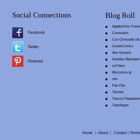
Social Connections
Blog Roll
Applied Arts Festiv
Facebook
Comicdom
Con Chrisoulis (Κ
GreekComics
Twitter
Ilias Kyriazis
Kotsifas Blackbird
Pinterest
Lef Kiort
Mycomics.gr
nec
Pan Pan
Tasmar
Tassos Papaioan
Tautologos
Home
|
About
|
Contact
|
Terms