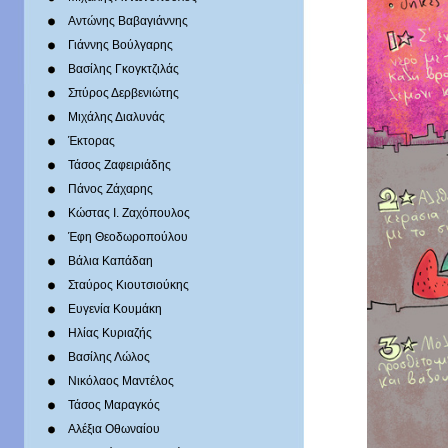
Αντώνης Βαβαγιάννης
Γιάννης Βούλγαρης
Βασίλης Γκογκτζιλάς
Σπύρος Δερβενιώτης
Mιχάλης Διαλυνάς
Έκτορας
Τάσος Ζαφειριάδης
Πάνος Ζάχαρης
Κώστας Ι. Ζαχόπουλoς
Έφη Θεοδωροπούλου
Βάλια Καπάδαη
Σταύρος Κιουτσιούκης
Ευγενία Κουμάκη
Ηλίας Κυριαζής
Βασίλης Λώλος
Νικόλαος Μαντέλος
Τάσος Μαραγκός
Αλέξια Οθωναίου