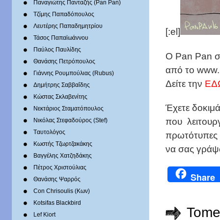
Παναγιώτης Πανταζής (Pan Pan)
Τζίμης Παπαδόπουλος
Λευτέρης Παπαδημητρίου
[:el]
Τάσος Παπαϊωάννου
Παύλος Παυλίδης
O Pan Pan σ
Θανάσης Πετρόπουλος
από το www.
Γιάννης Ρουμπούλιας (Rubus)
Δείτε την
ΕΔ
Δημήτρης Σαββαΐδης
Κώστας Σκλαβενίτης
Έχετε δοκιμά
Νεκτάριος Σταματόπουλος
που λειτουργ
Νικόλας Στεφαδούρος (Stef)
Tαυτολόγος
πρωτότυπες 
Κωστής Τζωρτζακάκης
να σας γράψω
Βαγγέλης Χατζηδάκης
Πέτρος Χριστούλιας
Share
Θανάσης Ψαρρός
Con Chrisoulis (Κων)
Kotsifas Blackbird
Tome
Lef Kiort