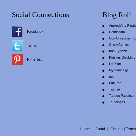
Social Connections
Blog Roll
Applied Arts Festiv
Facebook
Comicdom
Con Chrisoulis (Κ
GreekComics
Twitter
Ilias Kyriazis
Kotsifas Blackbird
Pinterest
Lef Kiort
Mycomics.gr
nec
Pan Pan
Tasmar
Tassos Papaioan
Tautologos
Home
|
About
|
Contact
|
Terms