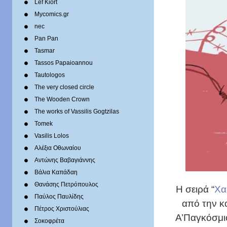
Lef Kiort
Mycomics.gr
nec
Pan Pan
Tasmar
Tassos Papaioannou
Tautologos
The very closed circle
The Wooden Crown
The works of Vassilis Gogtzilas
Tomek
Vasilis Lolos
Αλέξια Οθωναίου
Αντώνης Βαβαγιάννης
Βάλια Καπάδαη
Θανάσης Πετρόπουλος
Η σειρά “
Χα
Παύλος Παυλίδης
από την κ
Πέτρος Χριστούλιας
Α’Παγκόσμιο
Σοκοφρέτα