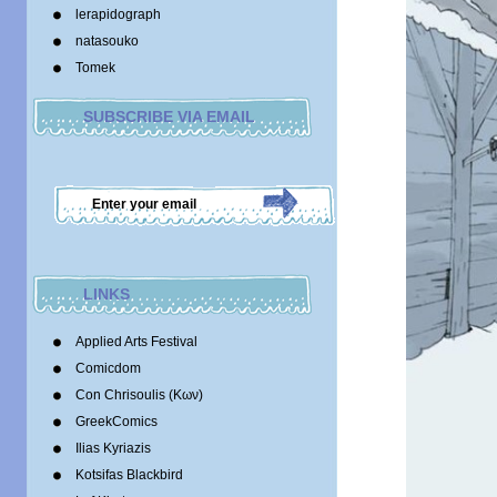
lerapidograph
natasouko
Tomek
SUBSCRIBE VIA EMAIL
LINKS
Applied Arts Festival
Comicdom
Con Chrisoulis (Κων)
GreekComics
Ilias Kyriazis
Kotsifas Blackbird