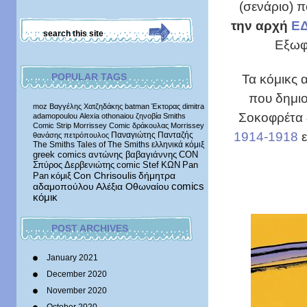
(σενάριο) 
την αρχή
Ε
Εξωφ
Τα κόμικς 
POPULAR TAGS
που δημιο
moz
Βαγγέλης Χατζηδάκης
batman
Έκτορας
dimitra
Σοκοφρέτα 
adamopoulou
Alexia othonaiou
ζηνοβία
Smiths
Comic Strip
Morrissey Comic
δράκουλας
Morrissey
1914-1918
Παναγιώτης Πανταζής
θανάσης πετρόπουλος
The Smiths
Tales of The Smiths
ελληνικά κόμιξ
greek comics
αντώνης βαβαγιάννης
CON
Σπύρος Δερβενιώτης
comic
Stef
ΚΩΝ
Pan
δήμητρα
Pan
κόμιξ
Con Chrisoulis
αδαμοπούλου
Αλέξια Οθωναίου
comics
κόμικ
POST ARCHIVES
January 2021
December 2020
November 2020