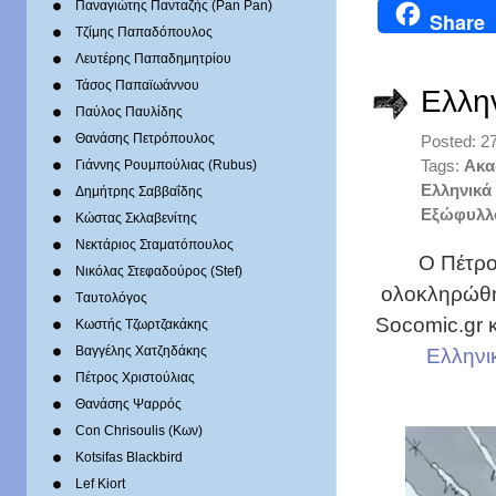
Παναγιώτης Πανταζής (Pan Pan)
Share
Τζίμης Παπαδόπουλος
Λευτέρης Παπαδημητρίου
Τάσος Παπαϊωάννου
Ελλη
Παύλος Παυλίδης
Θανάσης Πετρόπουλος
Posted: 27
Tags:
Ακα
Γιάννης Ρουμπούλιας (Rubus)
Ελληνικά
Δημήτρης Σαββαΐδης
Εξώφυλλ
Κώστας Σκλαβενίτης
Νεκτάριος Σταματόπουλος
Ο Πέτρο
Νικόλας Στεφαδούρος (Stef)
ολοκληρώθηκ
Tαυτολόγος
Socomic.gr 
Κωστής Τζωρτζακάκης
Ελληνι
Βαγγέλης Χατζηδάκης
Πέτρος Χριστούλιας
Θανάσης Ψαρρός
Con Chrisoulis (Κων)
Kotsifas Blackbird
Lef Kiort