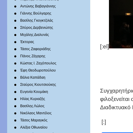
Αντώνης Βαβαγιάννης
Γιάννης Βούλγαρης
Βασίλης Γκογκτζιλάς
Σπύρος Δερβενιώτης
Mιχάλης Διαλυνάς
Έκτορας
[:el]
Τάσος Ζαφειριάδης
Πάνος Ζάχαρης
Κώστας Ι. Ζαχόπουλoς
Έφη Θεοδωροπούλου
Βάλια Καπάδαη
Σταύρος Κιουτσιούκης
Συγχαρητήρι
Ευγενία Κουμάκη
φιλοξενείται
Ηλίας Κυριαζής
Διαδικτυακό 
Βασίλης Λώλος
Νικόλαος Μαντέλος
Τάσος Μαραγκός
[:]
Αλέξια Οθωναίου