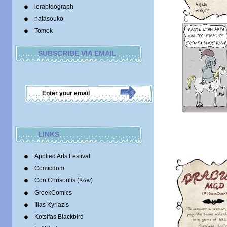
lerapidograph
natasouko
Tomek
SUBSCRIBE VIA EMAIL
LINKS
Applied Arts Festival
Comicdom
Con Chrisoulis (Κων)
GreekComics
Ilias Kyriazis
Kotsifas Blackbird