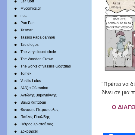
Lef Kiort
Mycomics.gr
nec
Pan Pan
Tasmar
Tassos Papaioannou
Tautologos
The very closed circle
The Wooden Crown
The works of Vassilis Gogtzilas
Tomek
Vasilis Lolos
“Πρέπει να δ
Αλέξια Οθωναίου
δίνει σε μια 
Αντώνης Βαβαγιάννης
Βάλια Καπάδαη
O ΔΙΑΓ
Θανάσης Πετρόπουλος
Παύλος Παυλίδης
Πέτρος Χριστούλιας
Σοκοφρέτα