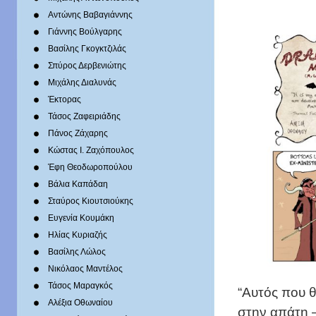
Αντώνης Βαβαγιάννης
Γιάννης Βούλγαρης
Βασίλης Γκογκτζιλάς
Σπύρος Δερβενιώτης
Mιχάλης Διαλυνάς
Έκτορας
Τάσος Ζαφειριάδης
Πάνος Ζάχαρης
Κώστας Ι. Ζαχόπουλoς
Έφη Θεοδωροπούλου
Βάλια Καπάδαη
Σταύρος Κιουτσιούκης
Ευγενία Κουμάκη
Ηλίας Κυριαζής
Βασίλης Λώλος
Νικόλαος Μαντέλος
Τάσος Μαραγκός
“Αυτός που θ
Αλέξια Οθωναίου
στην απάτη 