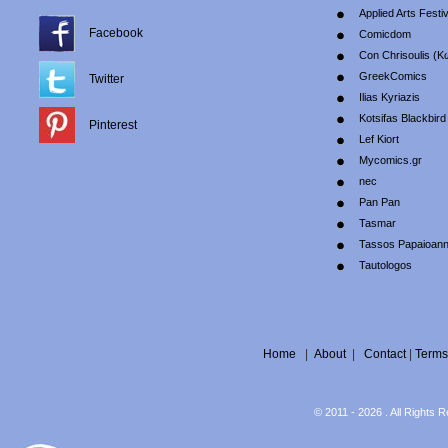
Applied Arts Festiv
Facebook
Comicdom
Con Chrisoulis (Κ
GreekComics
Twitter
Ilias Kyriazis
Kotsifas Blackbird
Pinterest
Lef Kiort
Mycomics.gr
nec
Pan Pan
Tasmar
Tassos Papaioan
Tautologos
Home
|
About
|
Contact
|
Terms
© 2011 - 2026 . All Rights