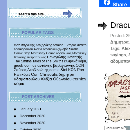
Share
Drac
POPULAR TAGS
Posted: 2
Δήμητρα
moz
Βαγγέλης Χατζηδάκης
batman
Έκτορας
dimitra
Tags:
Ale
adamopoulou
Alexia othonaiou
ζηνοβία
Smiths
Comic Strip
Morrissey Comic
δράκουλας
Morrissey
sayings
,
Παναγιώτης Πανταζής
θανάσης πετρόπουλος
αδαμοπο
The Smiths
Tales of The Smiths
ελληνικά κόμιξ
greek comics
αντώνης βαβαγιάννης
CON
Σπύρος Δερβενιώτης
comic
Stef
ΚΩΝ
Pan
δήμητρα
Pan
κόμιξ
Con Chrisoulis
αδαμοπούλου
Αλέξια Οθωναίου
comics
κόμικ
POST ARCHIVES
January 2021
December 2020
November 2020