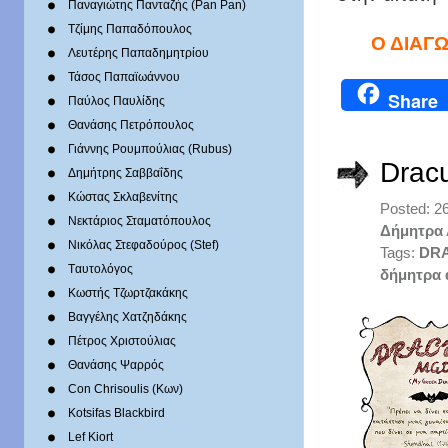
Παναγιώτης Πανταζής (Pan Pan)
Τζίμης Παπαδόπουλος
Ο ΔΙΑΓ
Λευτέρης Παπαδημητρίου
Τάσος Παπαϊωάννου
Share
Παύλος Παυλίδης
Θανάσης Πετρόπουλος
Γιάννης Ρουμπούλιας (Rubus)
Drac
Δημήτρης Σαββαΐδης
Κώστας Σκλαβενίτης
Posted: 2
Νεκτάριος Σταματόπουλος
Δήμητρα
Νικόλας Στεφαδούρος (Stef)
Tags:
DR
Tαυτολόγος
δήμητρα
Κωστής Τζωρτζακάκης
Βαγγέλης Χατζηδάκης
Πέτρος Χριστούλιας
Θανάσης Ψαρρός
Con Chrisoulis (Κων)
Kotsifas Blackbird
Lef Kiort