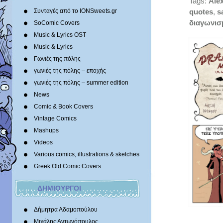
Tags:
Ale
Συνταγές από το IONSweets.gr
quotes
,
s
διαγωνισ
SoComic Covers
Music & Lyrics OST
Music & Lyrics
Γωνιές της πόλης
γωνιές της πόλης – εποχής
γωνιές της πόλης – summer edition
News
Comic & Book Covers
Vintage Comics
Mashups
Videos
Various comics, illustrations & sketches
Greek Old Comic Covers
ΔΗΜΙΟΥΡΓΟΙ
Δήμητρα Αδαμοπούλου
Μιχάλης Αντωνόπουλος