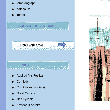
lerapidograph
natasouko
Tomek
SUBSCRIBE VIA EMAIL
LINKS
Applied Arts Festival
Comicdom
Con Chrisoulis (Κων)
GreekComics
Ilias Kyriazis
Kotsifas Blackbird