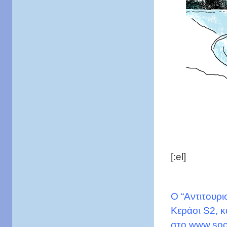
[:el]
O “Αντιτουρι
Κεράσι S2, κ
στο www.soco