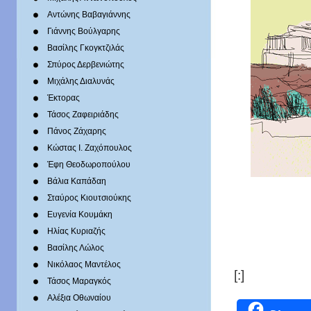
Αντώνης Βαβαγιάννης
Γιάννης Βούλγαρης
Βασίλης Γκογκτζιλάς
Σπύρος Δερβενιώτης
Mιχάλης Διαλυνάς
Έκτορας
Τάσος Ζαφειριάδης
Πάνος Ζάχαρης
Κώστας Ι. Ζαχόπουλoς
Έφη Θεοδωροπούλου
Βάλια Καπάδαη
Σταύρος Κιουτσιούκης
Ευγενία Κουμάκη
Ηλίας Κυριαζής
Βασίλης Λώλος
Νικόλαος Μαντέλος
[:]
Τάσος Μαραγκός
Αλέξια Οθωναίου