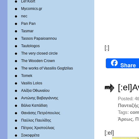
Lef Kiort
Mycomics.gr
nec
Pan Pan
Tasmar
Tassos Papaioannou
Tautologos
[:]
The very closed circle
The Wooden Crown
Share
The works of Vassilis Gogtzilas
Tomek
Vasilis Lolos
[:el]
Αλέξια Οθωναίου
Αντώνης Βαβαγιάννης
Posted: 4
Πανταζής
Βάλια Καπάδαη
Tags:
com
Θανάσης Πετρόπουλος
Άρεως
,
Π
Παύλος Παυλίδης
Πέτρος Χριστούλιας
[:el]
Σοκοφρέτα