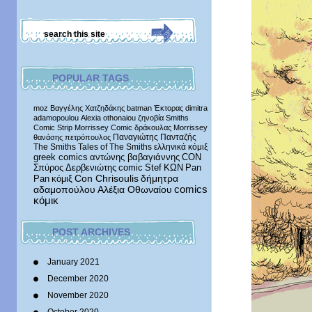
POPULAR TAGS
moz
Βαγγέλης Χατζηδάκης
batman
Έκτορας
dimitra
adamopoulou
Alexia othonaiou
ζηνοβία
Smiths
Comic Strip
Morrissey Comic
δράκουλας
Morrissey
Παναγιώτης Πανταζής
θανάσης πετρόπουλος
The Smiths
Tales of The Smiths
ελληνικά κόμιξ
greek comics
αντώνης βαβαγιάννης
CON
Σπύρος Δερβενιώτης
comic
Stef
ΚΩΝ
Pan
δήμητρα
Pan
κόμιξ
Con Chrisoulis
αδαμοπούλου
Αλέξια Οθωναίου
comics
κόμικ
POST ARCHIVES
January 2021
December 2020
November 2020