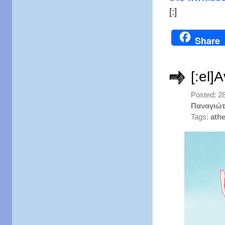
[:]
Share
[:el]
Posted: 2
Παναγιώτ
Tags:
athe