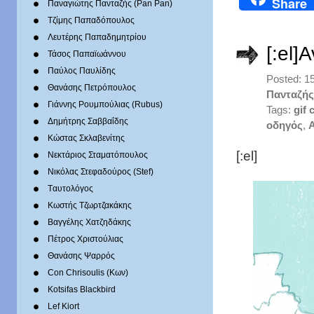
Share
Παναγιώτης Πανταζής (Pan Pan)
Τζίμης Παπαδόπουλος
Λευτέρης Παπαδημητρίου
[:el]
Τάσος Παπαϊωάννου
Παύλος Παυλίδης
Posted: 1
Θανάσης Πετρόπουλος
Πανταζής
Γιάννης Ρουμπούλιας (Rubus)
Tags:
gif 
Δημήτρης Σαββαΐδης
οδηγός
,
Α
Κώστας Σκλαβενίτης
[:el]
Νεκτάριος Σταματόπουλος
Νικόλας Στεφαδούρος (Stef)
Tαυτολόγος
Κωστής Τζωρτζακάκης
Βαγγέλης Χατζηδάκης
Πέτρος Χριστούλιας
Θανάσης Ψαρρός
Con Chrisoulis (Κων)
Kotsifas Blackbird
Lef Kiort