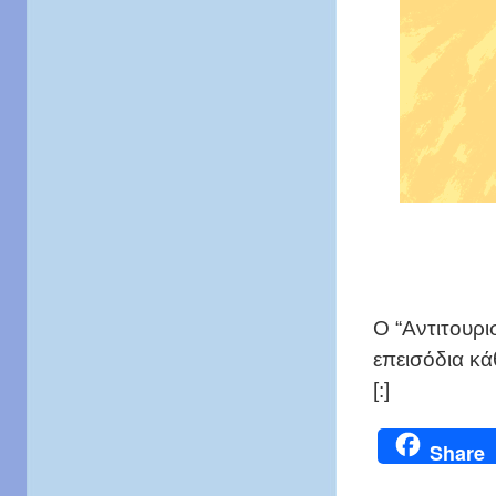
O “Αντιτουρι
επεισόδια κά
[:]
Share