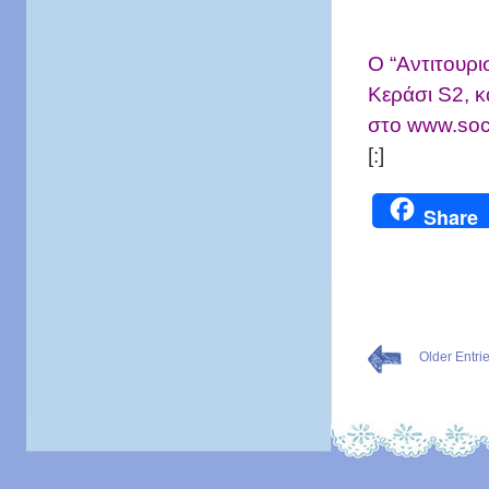
O “Αντιτουρι
Κεράσι S2, κ
στο www.soco
[:]
Share
Older Entri