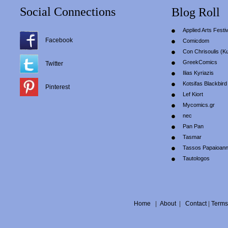
Social Connections
Blog Roll
Applied Arts Festiv
Facebook
Comicdom
Con Chrisoulis (Κ
GreekComics
Twitter
Ilias Kyriazis
Kotsifas Blackbird
Pinterest
Lef Kiort
Mycomics.gr
nec
Pan Pan
Tasmar
Tassos Papaioan
Tautologos
Home
|
About
|
Contact
|
Terms