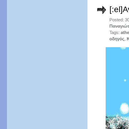
[:el]
Posted: 3
Παναγιώτ
Tags:
athe
οδηγός
,