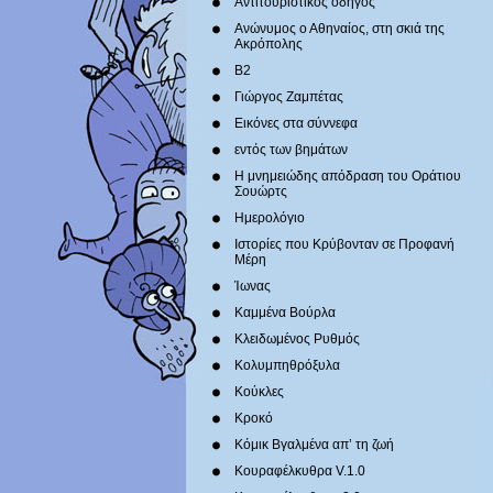
Αντιτουριστικός οδηγός
Ανώνυμος ο Αθηναίος, στη σκιά της
Ακρόπολης
Β2
Γιώργος Ζαμπέτας
Εικόνες στα σύννεφα
εντός των βημάτων
Η μνημειώδης απόδραση του Οράτιου
Σουώρτς
Ημερολόγιο
Ιστορίες που Κρύβονταν σε Προφανή
Μέρη
Ίωνας
Καμμένα Βούρλα
Κλειδωμένος Ρυθμός
Κολυμπηθρόξυλα
Κούκλες
Κροκό
Κόμικ Βγαλμένα απ’ τη ζωή
Κουραφέλκυθρα V.1.0