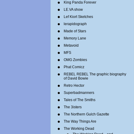
King Panda Forever
LE.VA show
Lef Kiort Sketches
lerapidograph
Made of Stars
Memory Lane
Metavoid
MFS
OMG Zombies
Phat Comicz
REBEL REBEL The graphic biography
of David Bowie
Retro Hector
Superbadmanners
Tales of The Smiths
The 3isters
The Northern Gulch Gazette
The Way Things Are
The Working Dead