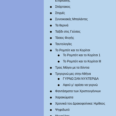
Επιβίωσης
Σπάρτακος
Στιγμές
Συνοικιακές Μπαλάντες
Τα θερινά
Ταξίδι στις Γεύσεις
Τάσεις Φυγής
Ταυτολογίες
Το Ρομπότ και το Κορίτσι
Το Ρομπότ και το Κορίτσι 1
Το Ρομπότ και το Κορίτσι III
Τρεις Μάγοι με τα δόντια
Τριγυρνώ μες στην Αθήνα
ΓΥΡΝΩ ΣΑΝ ΝΥΧΤΕΡΙΔΑ
Αφού μ’ αρέσει να γυρνώ
Φαντάσματα των Χριστουγέννων
Χαρακώματα
Χρονικά του Δρακοφοίνικα: Ημίθεος
Ψηφιδωτό