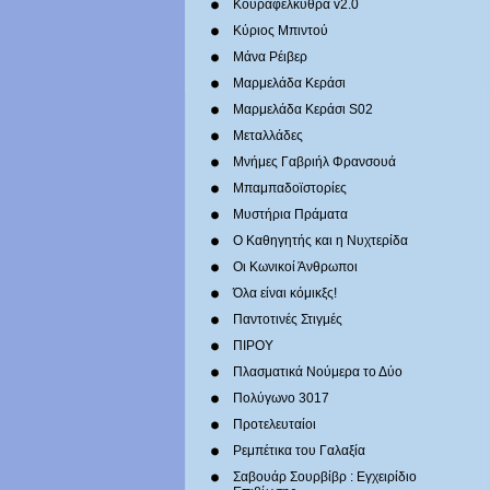
Κουραφέλκυθρα v2.0
Κύριος Μπιντού
Μάνα Ρέιβερ
Μαρμελάδα Κεράσι
Μαρμελάδα Κεράσι S02
Μεταλλάδες
Mνήμες Γαβριήλ Φρανσουά
Μπαμπαδοϊστορίες
Μυστήρια Πράματα
Ο Καθηγητής και η Νυχτερίδα
Οι Κωνικοί Άνθρωποι
Όλα είναι κόμικξς!
Παντοτινές Στιγμές
ΠΙΡΟΥ
Πλασματικά Νούμερα το Δύο
Πολύγωνο 3017
Προτελευταίοι
Ρεμπέτικα του Γαλαξία
Σαβουάρ Σουρβίβρ : Εγχειρίδιο