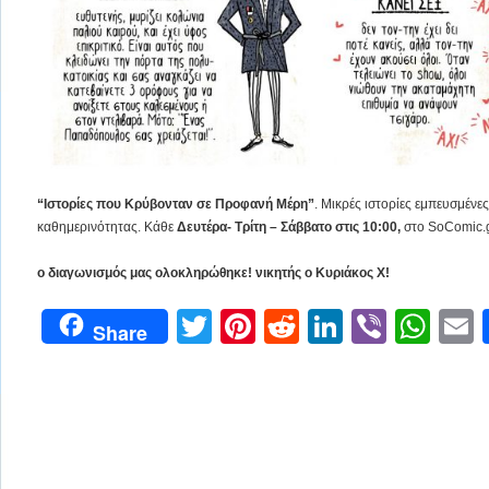
“Ιστορίες που Κρύβονταν σε Προφανή Μέρη”
. Μικρές ιστορίες εμπευσμένε
καθημερινότητας. Κάθε
Δευτέρα- Τρίτη – Σάββατο στις 10:00,
στο SoComic.g
ο διαγωνισμός μας ολοκληρώθηκε! νικητής ο Κυριάκος Χ!
Twitter
Pinterest
Reddit
LinkedIn
Viber
Wh
Share