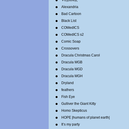
Ψυχούλης
Alexandria
Bad Cartoon
Black List
COMedICS
COMedICS s2
Comic Soap
Crossovers
Dracula Christmas Carol
Dracula MGB
Dracula MGD
Dracula MGH
Dryland
feathers
Fish Eye
Gulliver the Giant Kitty
Homo Skepticus
HOPE |humans of planet earth|
It’s my party