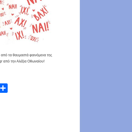
ς από τα θαυμαστά φαινόμενα της
r από την Αλέξια Οθωναίου!
atsApp
Email
Share