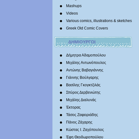
Mashups
Videos
Various comics, illustrations & sketches
Greek Old Comic Covers
ΔΗΜΙΟΥΡΓΟΙ
Δήμητρα Αδαμοπούλου
Μιχάλης Αντωνόπουλος
Αντώνης Βαβαγιάννης
Γιάννης Βούλγαρης
Βασίλης Γκογκτζιλάς
Σπύρος Δερβενιώτης
Mιχάλης Διαλυνάς
Έκτορας
Τάσος Ζαφειριάδης
Πάνος Ζάχαρης
Κώστας Ι. Ζαχόπουλoς
Έφη Θεοδωροπούλου