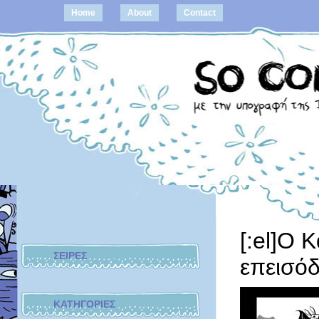
Home
About
Contact
[:el]Ο 
ΣΕΙΡΕΣ
επεισόδι
ΚΑΤΗΓΟΡΙΕΣ