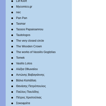
Lef Kiort
Mycomics.gr
nec
Pan Pan
Tasmar
Tassos Papaioannou
Tautologos
The very closed circle
The Wooden Crown
The works of Vassilis Gogtzilas
Tomek
Vasilis Lolos
Αλέξια Οθωναίου
Αντώνης Βαβαγιάννης
Βάλια Καπάδαη
Θανάσης Πετρόπουλος
Παύλος Παυλίδης
Πέτρος Χριστούλιας
Σοκοφρέτα