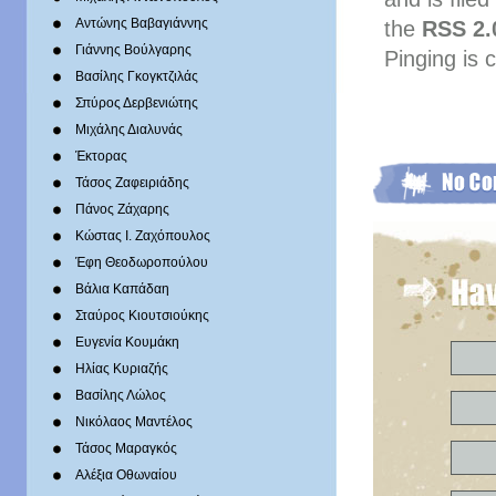
Αντώνης Βαβαγιάννης
the
RSS 2.
Γιάννης Βούλγαρης
Pinging is 
Βασίλης Γκογκτζιλάς
Σπύρος Δερβενιώτης
Mιχάλης Διαλυνάς
Έκτορας
Τάσος Ζαφειριάδης
Πάνος Ζάχαρης
Κώστας Ι. Ζαχόπουλoς
Έφη Θεοδωροπούλου
Βάλια Καπάδαη
Σταύρος Κιουτσιούκης
Ευγενία Κουμάκη
Ηλίας Κυριαζής
Βασίλης Λώλος
Νικόλαος Μαντέλος
Τάσος Μαραγκός
Αλέξια Οθωναίου