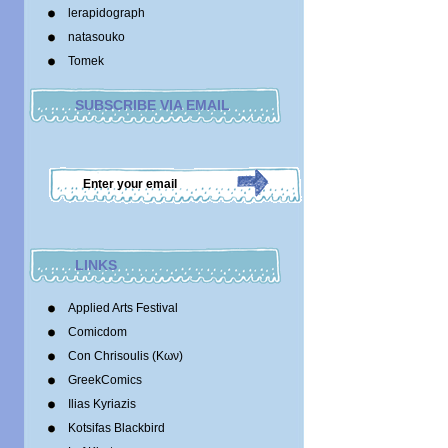
lerapidograph
natasouko
Tomek
SUBSCRIBE VIA EMAIL
LINKS
Applied Arts Festival
Comicdom
Con Chrisoulis (Κων)
GreekComics
Ilias Kyriazis
Kotsifas Blackbird