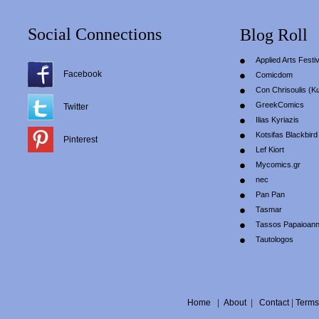
Social Connections
Blog Roll
Applied Arts Festiv
Facebook
Comicdom
Con Chrisoulis (Κ
GreekComics
Twitter
Ilias Kyriazis
Kotsifas Blackbird
Pinterest
Lef Kiort
Mycomics.gr
nec
Pan Pan
Tasmar
Tassos Papaioan
Tautologos
Home
|
About
|
Contact
|
Terms