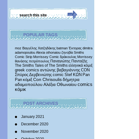
POPULAR TAGS
moz
Βαγγέλης Χατζηδάκης
batman
Έκτορας
dimitra
adamopoulou
Alexia othonaiou
ζηνοβία
Smiths
Comic Strip
Morrissey Comic
δράκουλας
Morrissey
Παναγιώτης Πανταζής
θανάσης πετρόπουλος
The Smiths
Tales of The Smiths
ελληνικά κόμιξ
greek comics
αντώνης βαβαγιάννης
CON
Σπύρος Δερβενιώτης
comic
Stef
ΚΩΝ
Pan
δήμητρα
Pan
κόμιξ
Con Chrisoulis
αδαμοπούλου
Αλέξια Οθωναίου
comics
κόμικ
POST ARCHIVES
January 2021
December 2020
November 2020