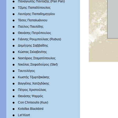
Παναγιώτης Πανταζής (Pan Pan)
Τζίμης Παπαδόπουλος
Λευτέρης Παπαδημητρίου
Τάσος Παπαϊωάννου
Παύλος Παυλίδης
Θανάσης Πετρόπουλος
Γιάννης Ρουμπούλιας (Rubus)
Δημήτρης Σαββαΐδης
Κώστας Σκλαβενίτης
Νεκτάριος Σταματόπουλος
Νικόλας Στεφαδούρος (Stef)
Tαυτολόγος
Κωστής Τζωρτζακάκης
Βαγγέλης Χατζηδάκης
Πέτρος Χριστούλιας
Θανάσης Ψαρρός
Con Chrisoulis (Κων)
Kotsifas Blackbird
Lef Kiort